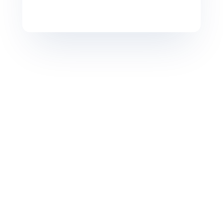
Játssz és legyél a legjobb,
a Dunakeszi
Teniszklubban!