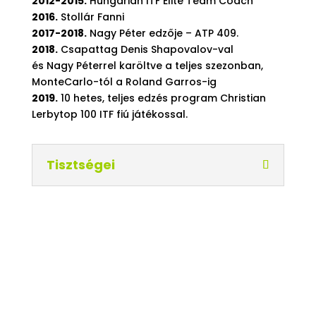
2012-2015.
Hungarian ITF Elite Team Coach
2016.
Stollár Fanni
2017-2018.
Nagy Péter edzője – ATP 409.
2018.
Csapattag Denis Shapovalov-val
és Nagy Péterrel karöltve a teljes szezonban,
MonteCarlo-tól a Roland Garros-ig
2019.
10 hetes, teljes edzés program Christian
Lerbytop 100 ITF fiú játékossal.
Tisztségei
A DUNAKESZI
TENISZKLUB