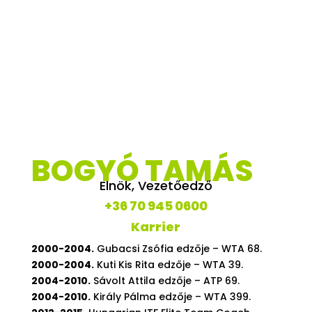
BOGYÓ TAMÁS
Elnök, Vezetőedző
+36 70 945 0600
Karrier
2000-2004.
Gubacsi Zsófia edzője – WTA 68.
2000-2004.
Kuti Kis Rita edzője – WTA 39.
2004-2010.
Sávolt Attila edzője – ATP 69.
2004-2010.
Király Pálma edzője – WTA 399.