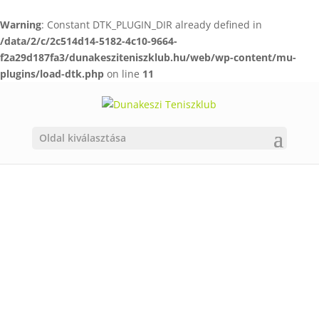
Warning
: Constant DTK_PLUGIN_DIR already defined in
/data/2/c/2c514d14-5182-4c10-9664-
f2a29d187fa3/dunakesziteniszklub.hu/web/wp-content/mu-
plugins/load-dtk.php
on line
11
Oldal kiválasztása
EDZŐINK
ISMERJE MEG
ŐKET!